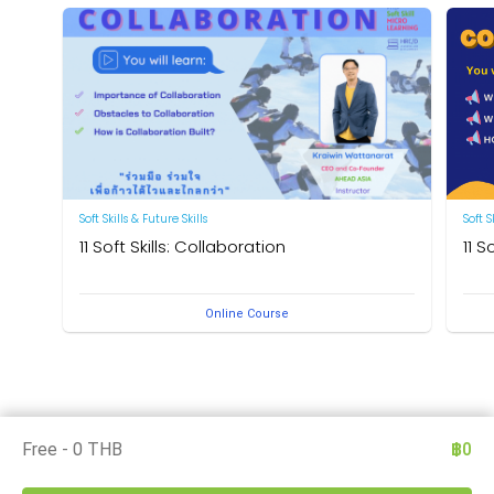
Soft Skills & Future Skills
Soft S
11 Soft Skills: Collaboration
11 
Let’s master “11 Soft Skills” through micro-learning
Let's
Online Course
video clips which will enhance your competencies.
clip
Free - 0 THB
฿0